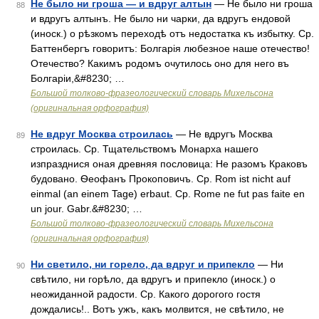
Не было ни гроша — и вдруг алтын
— Не было ни гроша
88
и вдругъ алтынъ. Не было ни чарки, да вдругъ ендовой
(иноск.) о рѣзкомъ переходѣ отъ недостатка къ избытку. Ср.
Баттенбергъ говоритъ: Болгарія любезное наше отечество!
Отечество? Какимъ родомъ очутилось оно для него въ
Болгаріи,&#8230; …
Большой толково-фразеологический словарь Михельсона
(оригинальная орфография)
Не вдруг Москва строилась
— Не вдругъ Москва
89
строилась. Ср. Тщательствомъ Монарха нашего
изпразднися оная древняя пословица: Не разомъ Краковъ
будовано. Ѳеофанъ Прокоповичъ. Ср. Rom ist nicht auf
einmal (an einem Tage) erbaut. Ср. Rome ne fut pas faite en
un jour. Gabr.&#8230; …
Большой толково-фразеологический словарь Михельсона
(оригинальная орфография)
Ни светило, ни горело, да вдруг и припекло
— Ни
90
свѣтило, ни горѣло, да вдругъ и припекло (иноск.) о
неожиданной радости. Ср. Какого дорогого гостя
дождались!.. Вотъ ужъ, какъ молвится, не свѣтило, не