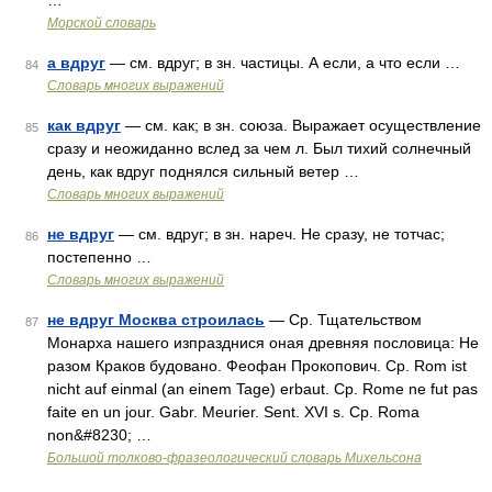
…
Морской словарь
а вдруг
— см. вдруг; в зн. частицы. А если, а что если …
84
Словарь многих выражений
как вдруг
— см. как; в зн. союза. Выражает осуществление
85
сразу и неожиданно вслед за чем л. Был тихий солнечный
день, как вдруг поднялся сильный ветер …
Словарь многих выражений
не вдруг
— см. вдруг; в зн. нареч. Не сразу, не тотчас;
86
постепенно …
Словарь многих выражений
не вдруг Москва строилась
— Ср. Тщательством
87
Монарха нашего изпразднися оная древняя пословица: Не
разом Краков будовано. Феофан Прокопович. Ср. Rom ist
nicht auf einmal (an einem Tage) erbaut. Ср. Rome ne fut pas
faite en un jour. Gabr. Meurier. Sent. XVI s. Ср. Roma
non&#8230; …
Большой толково-фразеологический словарь Михельсона