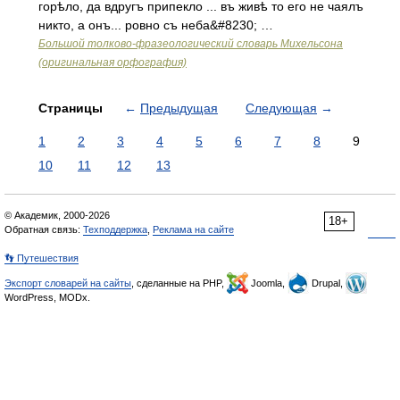
горѣло, да вдругъ припекло ... въ живѣ то его не чаялъ
никто, а онъ... ровно съ неба&#8230; …
Большой толково-фразеологический словарь Михельсона
(оригинальная орфография)
Страницы
←
Предыдущая
Следующая
→
1
2
3
4
5
6
7
8
9
10
11
12
13
© Академик, 2000-2026
18+
Обратная связь:
Техподдержка
,
Реклама на сайте
👣 Путешествия
Экспорт словарей на сайты
, сделанные на PHP,
Joomla,
Drupal,
WordPress, MODx.